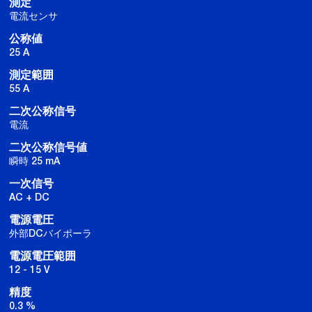
測定
電流センサ
公称値
25 A
測定範囲
55 A
二次公称信号
電流
二次公称信号値
瞬時 25 mA
一次信号
AC + DC
電源電圧
外部DCバイポーラ
電源電圧範囲
12 - 15 V
精度
0.3 %