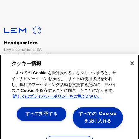
Headquarters
LEM International SA
Route du Nant-d’Avril, 152
1217 Meyrin
クッキー情報
Switzerland
「すべての Cookie を受け入れる」をクリックすると、サ
イトナビゲーションを強化し、サイトの使用状況を分析
Tel. :
+41 22 706 11 11
し、弊社のマーケティング活動を支援するために、デバイ
Fax : +41 22 794 94 78
スに Cookie を保存することに同意したことになります。
詳しくはプライバシーポリシーをご覧ください。
フォローする
すべて拒否する
すべての Cookie
を受け入れる