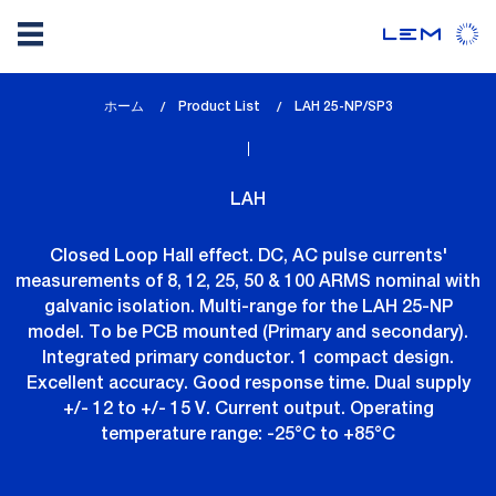
メ
ホーム
Product List
lem_current_page
LAH 25-NP/SP3
イ
:
ン
コ
LAH
ン
テ
Closed Loop Hall effect. DC, AC pulse currents'
ン
measurements of 8, 12, 25, 50 & 100 ARMS nominal with
ツ
galvanic isolation. Multi-range for the LAH 25-NP
に
model. To be PCB mounted (Primary and secondary).
移
Integrated primary conductor. 1 compact design.
動
Excellent accuracy. Good response time. Dual supply
+/- 12 to +/- 15 V. Current output. Operating
temperature range: -25°C to +85°C