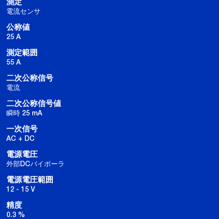
測定
電流センサ
公称値
25 A
測定範囲
55 A
二次公称信号
電流
二次公称信号値
瞬時 25 mA
一次信号
AC + DC
電源電圧
外部DCバイポーラ
電源電圧範囲
12 - 15 V
精度
0.3 %