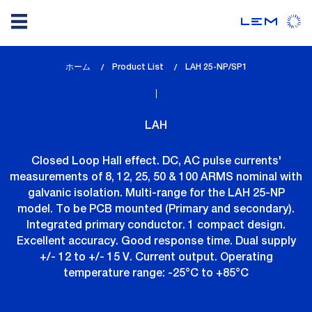
メ
ホーム
Product List
lem_current_page
LAH 25-NP/SP1
イ
:
ン
コ
LAH
ン
テ
Closed Loop Hall effect. DC, AC pulse currents'
ン
measurements of 8, 12, 25, 50 & 100 ARMS nominal with
ツ
galvanic isolation. Multi-range for the LAH 25-NP
に
model. To be PCB mounted (Primary and secondary).
移
Integrated primary conductor. 1 compact design.
動
Excellent accuracy. Good response time. Dual supply
+/- 12 to +/- 15 V. Current output. Operating
temperature range: -25°C to +85°C