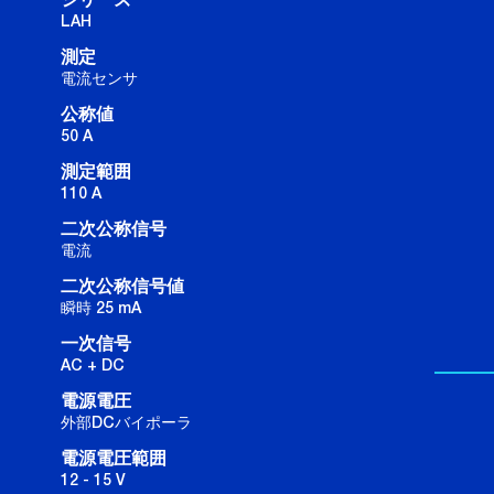
シリーズ
LAH
測定
電流センサ
公称値
50 A
測定範囲
110 A
二次公称信号
電流
二次公称信号値
瞬時 25 mA
一次信号
AC + DC
電源電圧
外部DCバイポーラ
電源電圧範囲
12 - 15 V