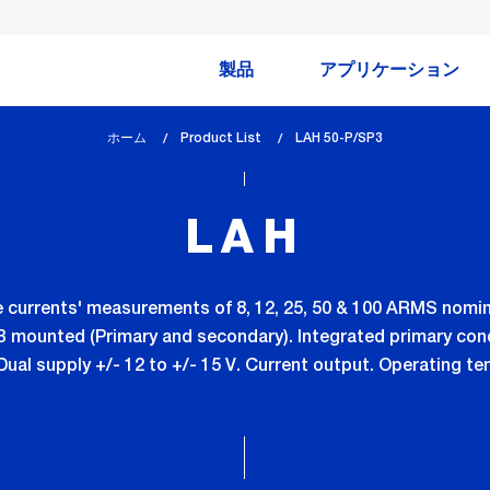
製品
アプリケーション
ホーム
Product List
lem_current_page
LAH 50-P/SP3
:
LAH
 currents' measurements of 8, 12, 25, 50 & 100 ARMS nomina
 mounted (Primary and secondary). Integrated primary con
ual supply +/- 12 to +/- 15 V. Current output. Operating t