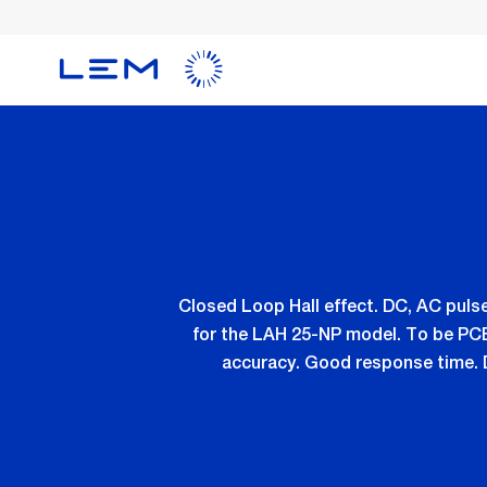
メ
イ
ン
コ
ン
テ
ン
ツ
に
移
動
Closed Loop Hall effect. DC, AC pulse
for the LAH 25-NP model. To be PCB
accuracy. Good response time. D