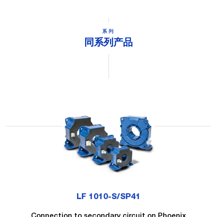
系列
同系列产品
LF 1010-S/SP41
Connection to secondary circuit on Phoenix