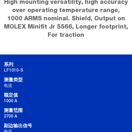
High mounting versatility, high accuracy
over operating temperature range,
1000 ARMS nominal. Shield, Output on
MOLEX Minifit Jr 5566, Longer footprint,
For traction
系列
LF1010-S
测量类型
电流
额定值
1000 A
测量范围
2700 A
副边输出信号
电流