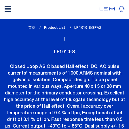
Skip
首页
Product List
lem_current_page
LF 1010-S/SPA2
to
:
main
content
LF1010-S
Closed Loop ASIC based Hall effect. DC, AC pulse
currents' measurements of 1000 ARMS nominal with
galvanic isolation. Compact design. To be panel
mounted in various ways. Aperture 40 x 13 or 38 mm
diameter for the primary conductor crossing. Excellent
high accuracy at the level of Fluxgate technology but at
the price of Hall effect. Overall accuracy over
temperature range of 0.4 % of Ipn, Exceptional offset
drift of 0.1 % of Ipn. Fast response time less than 0.5
µs, Current output, -40°C to + 85°C. Dual supply +/- 15