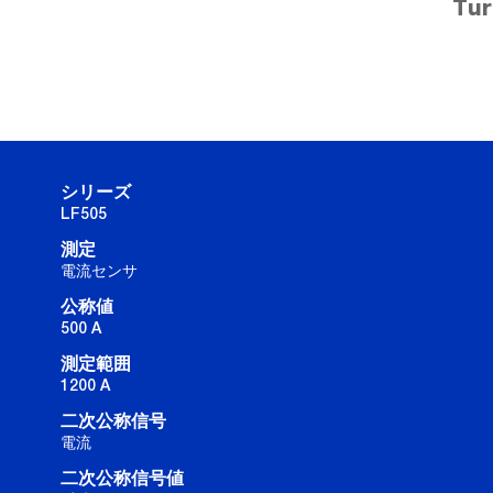
Tur
シリーズ
LF505
測定
電流センサ
公称値
500 A
測定範囲
1200 A
二次公称信号
電流
二次公称信号値