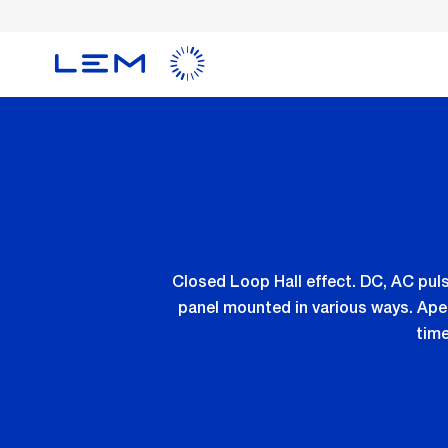
メ
イ
ン
コ
ン
テ
ン
ツ
に
移
動
Closed Loop Hall effect. DC, AC pul
panel mounted in various ways. Ape
time