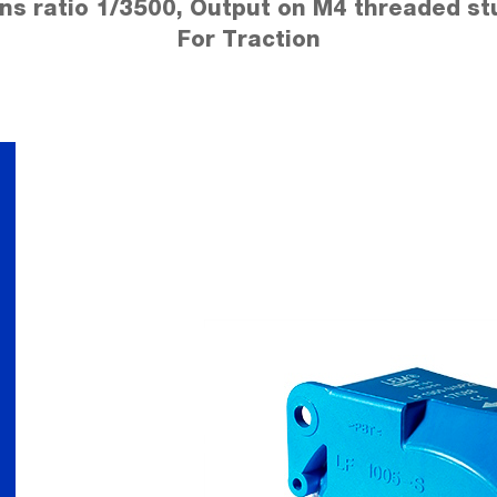
ns ratio 1/3500, Output on M4 threaded st
For Traction