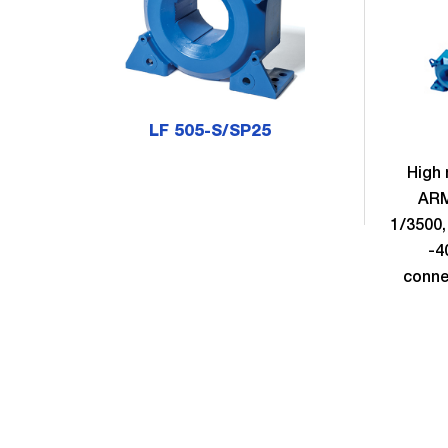
LF 505-S/SP25
High 
ARM
1/3500,
-4
connec