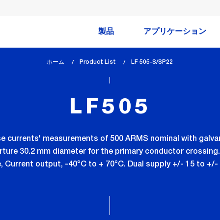
製品
アプリケーション
ホーム
Product List
lem_current_page
LF 505-S/SP22
:
LF505
se currents' measurements of 500 ARMS nominal with galva
rture 30.2 mm diameter for the primary conductor crossing
, Current output, -40°C to + 70°C. Dual supply +/- 15 to +/-