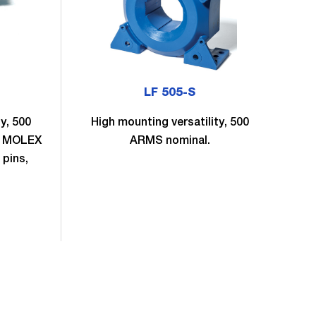
LF 505-S
y, 500
High mounting versatility, 500
H
n MOLEX
ARMS nominal.
AR
 pins,