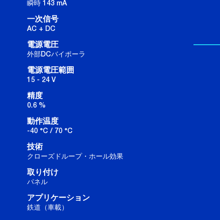
瞬時 143 mA
一次信号
AC + DC
電源電圧
外部DCバイポーラ
電源電圧範囲
15 - 24 V
精度
0.6 %
動作温度
-40 °C / 70 °C
技術
クローズドループ・ホール効果
取り付け
パネル
アプリケーション
鉄道（車載）