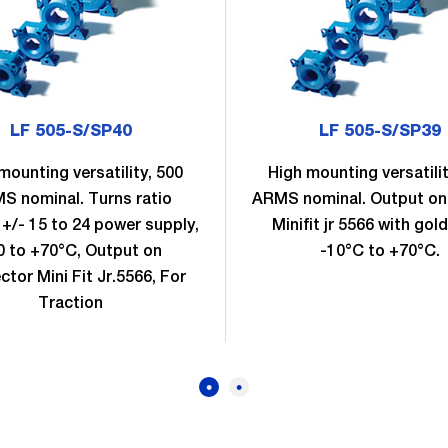
LF 505-S/SP40
LF 505-S/SP39
mounting versatility, 500
High mounting versatilit
S nominal. Turns ratio
ARMS nominal. Output o
 +/- 15 to 24 power supply,
Minifit jr 5566 with gold
0 to +70°C, Output on
-10°C to +70°C.
tor Mini Fit Jr.5566, For
Traction