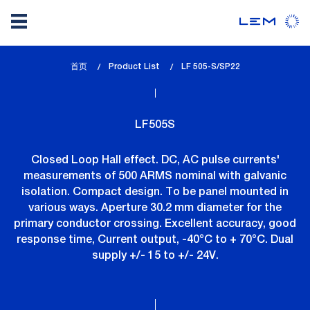
Skip
首页
Product List
lem_current_page
LF 505-S/SP22
to
:
main
content
LF505S
Closed Loop Hall effect. DC, AC pulse currents'
measurements of 500 ARMS nominal with galvanic
isolation. Compact design. To be panel mounted in
various ways. Aperture 30.2 mm diameter for the
primary conductor crossing. Excellent accuracy, good
response time, Current output, -40°C to + 70°C. Dual
supply +/- 15 to +/- 24V.