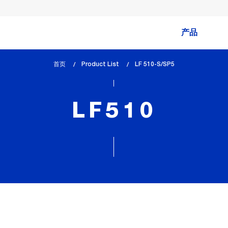
产品
首页
Product List
lem_current_page
LF 510-S/SP5
:
LF510