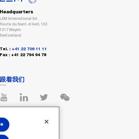
Headquarters
LEM International SA
Route du Nant-d’Avril, 152
1217 Meyrin
Switzerland
Tel. :
+41 22 706 11 11
Fax : +41 22 794 94 78
跟着我们
ie