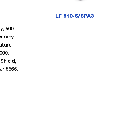
LF 510-S/SPA3
y, 500
curacy
ature
000,
Shield,
Jr 5566,