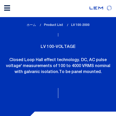
メ
ホーム
Product List
lem_current_page
LV 100-2000
イ
:
ン
コ
LV 100-VOLTAGE
ン
テ
Closed Loop Hall effect technology. DC, AC pulse
ン
voltage' measurements of 100 to 4000 VRMS nominal
ツ
with galvanic isolation.To be panel mounted.
に
移
動