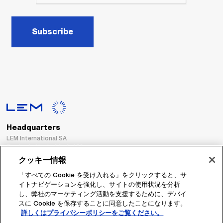
Subscribe
Headquarters
LEM International SA
Route du Nant-d’Avril, 152
1217 Meyrin
クッキー情報
Switzerland
「すべての Cookie を受け入れる」をクリックすると、サ
イトナビゲーションを強化し、サイトの使用状況を分析
Tel. :
+41 22 706 11 11
し、弊社のマーケティング活動を支援するために、デバイ
Fax : +41 22 794 94 78
スに Cookie を保存することに同意したことになります。
詳しくはプライバシーポリシーをご覧ください。