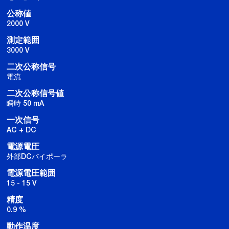
公称値
2000 V
測定範囲
3000 V
二次公称信号
電流
二次公称信号値
瞬時 50 mA
一次信号
AC + DC
電源電圧
外部DCバイポーラ
電源電圧範囲
15 - 15 V
精度
0.9 %
動作温度