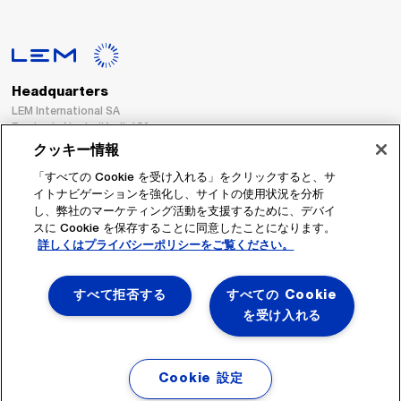
Headquarters
LEM International SA
Route du Nant-d’Avril, 152
1217 Meyrin
クッキー情報
Switzerland
「すべての Cookie を受け入れる」をクリックすると、サ
イトナビゲーションを強化し、サイトの使用状況を分析
Tel. :
+41 22 706 11 11
し、弊社のマーケティング活動を支援するために、デバイ
Fax : +41 22 794 94 78
スに Cookie を保存することに同意したことになります。
詳しくはプライバシーポリシーをご覧ください。
フォローする
すべて拒否する
すべての Cookie
を受け入れる
Cookie 設定