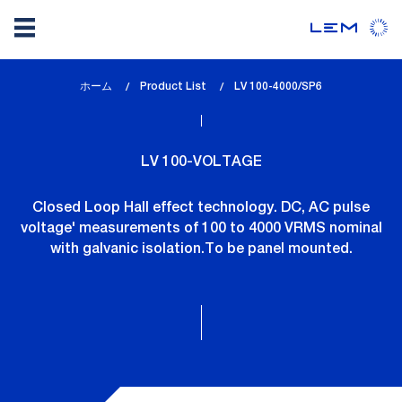
メ
ホーム
Product List
lem_current_page
LV 100-4000/SP6
イ
:
ン
コ
LV 100-VOLTAGE
ン
テ
Closed Loop Hall effect technology. DC, AC pulse
ン
voltage' measurements of 100 to 4000 VRMS nominal
ツ
with galvanic isolation.To be panel mounted.
に
移
動