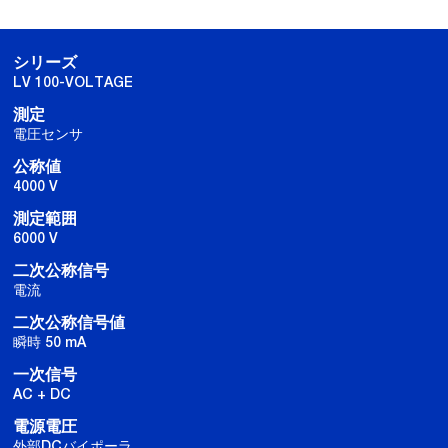
シリーズ
LV 100-VOLTAGE
測定
電圧センサ
公称値
4000 V
測定範囲
6000 V
二次公称信号
電流
二次公称信号値
瞬時 50 mA
一次信号
AC + DC
電源電圧
外部DCバイポーラ