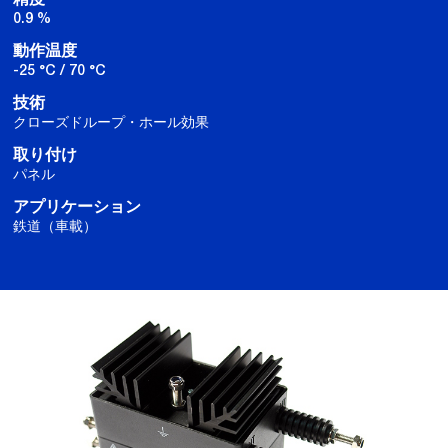
0.9 %
動作温度
-25 °C / 70 °C
技術
クローズドループ・ホール効果
取り付け
パネル
アプリケーション
鉄道（車載）