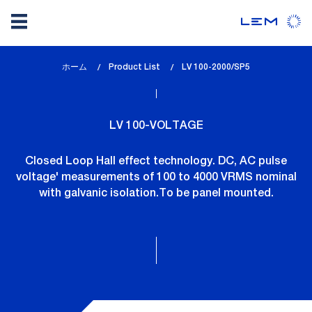
メ
ホーム
Product List
lem_current_page
LV 100-2000/SP5
イ
:
ン
コ
LV 100-VOLTAGE
ン
テ
Closed Loop Hall effect technology. DC, AC pulse
ン
voltage' measurements of 100 to 4000 VRMS nominal
ツ
with galvanic isolation.To be panel mounted.
に
移
動