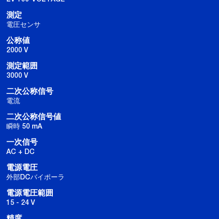
測定
電圧センサ
公称値
2000 V
測定範囲
3000 V
二次公称信号
電流
二次公称信号値
瞬時 50 mA
一次信号
AC + DC
電源電圧
外部DCバイポーラ
電源電圧範囲
15 - 24 V
精度