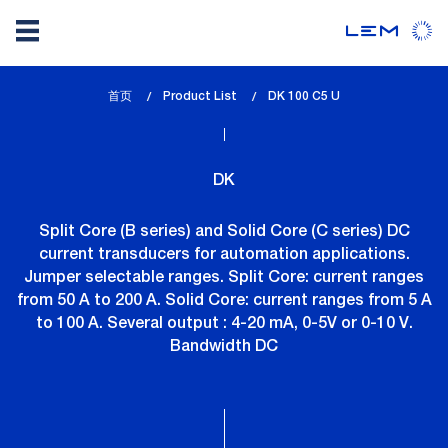
Skip
首页
Product List
lem_current_page
DK 100 C5 U
to
:
main
content
DK
Split Core (B series) and Solid Core (C series) DC
current transducers for automation applications.
Jumper selectable ranges. Split Core: current ranges
from 50 A to 200 A. Solid Core: current ranges from 5 A
to 100 A. Several output : 4-20 mA, 0-5V or 0-10 V.
Bandwidth DC