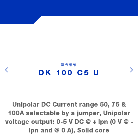
型号细节
DK 100 C5 U
Unipolar DC Current range 50, 75 &
100A selectable by a jumper, Unipolar
voltage output: 0-5 V DC @ + Ipn (0 V @ -
Ipn and @ 0 A), Solid core