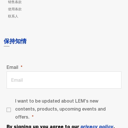
销售条款
使用条款
联系人
保持知情
Email
I want to be updated about LEM’s new
contents, products, upcoming events and
offers.
By signing up you agree to our
privacy policy
.