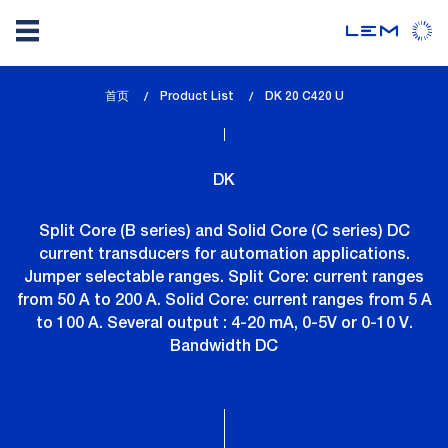
Skip
首页
Product List
lem_current_page
DK 20 C420 U
to
:
main
content
DK
Split Core (B series) and Solid Core (C series) DC
current transducers for automation applications.
Jumper selectable ranges. Split Core: current ranges
from 50 A to 200 A. Solid Core: current ranges from 5 A
to 100 A. Several output : 4-20 mA, 0-5V or 0-10 V.
Bandwidth DC