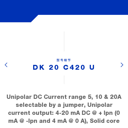
型号细节
DK 20 C420 U
Unipolar DC Current range 5, 10 & 20A
selectable by a jumper, Unipolar
current output: 4-20 mA DC @ + Ipn (0
mA @ -Ipn and 4 mA @ 0 A), Solid core