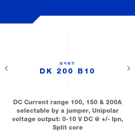
型号细节
DK 200 B10
DC Current range 100, 150 & 200A
selectable by a jumper, Unipolar
voltage output: 0-10 V DC @ +/- Ipn,
Split core