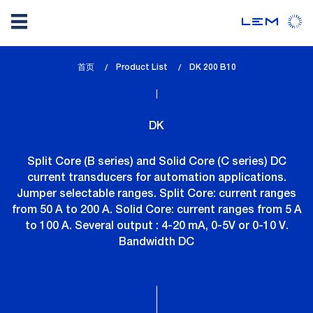
Skip
首页
Product List
lem_current_page
DK 200 B10
to
:
main
content
DK
Split Core (B series) and Solid Core (C series) DC
current transducers for automation applications.
Jumper selectable ranges. Split Core: current ranges
from 50 A to 200 A. Solid Core: current ranges from 5 A
to 100 A. Several output : 4-20 mA, 0-5V or 0-10 V.
Bandwidth DC