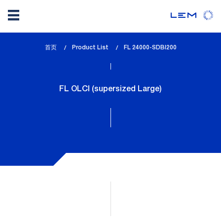
Skip
首页
Product List
lem_current_page
FL 24000-SDBI200
to
:
main
content
FL OLCI (supersized Large)