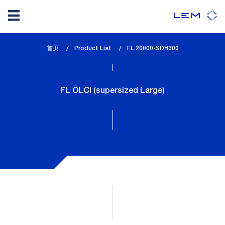
Skip
首页
Product List
lem_current_page
FL 20000-SDH300
to
:
main
content
FL OLCI (supersized Large)