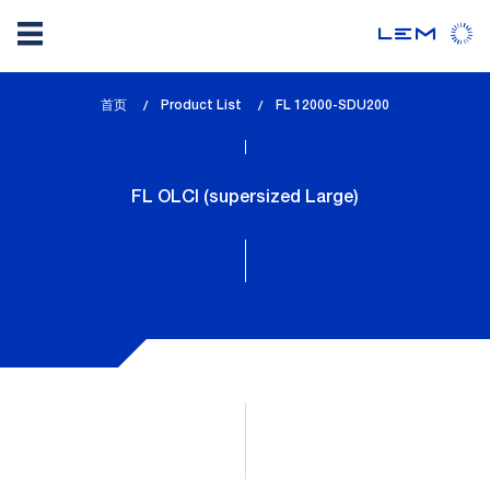
Skip
首页
Product List
lem_current_page
FL 12000-SDU200
to
:
main
content
FL OLCI (supersized Large)