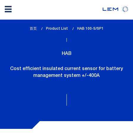
Skip
首页
Product List
lem_current_page
HAB 100-S/SP1
to
:
main
content
HAB
Cost efficient insulated current sensor for battery
management system +/-400A