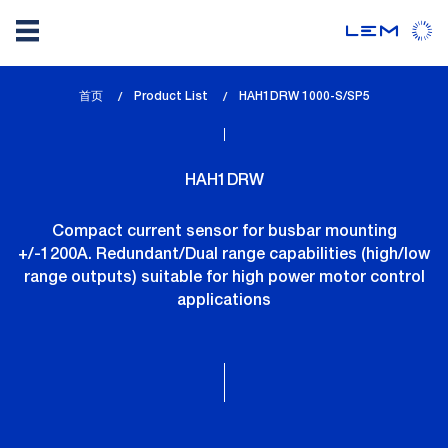
Skip
首页
Product List
lem_current_page
HAH1DRW 1000-S/SP5
to
:
main
content
HAH1DRW
Compact current sensor for busbar mounting
+/-1200A. Redundant/Dual range capabilities (high/low
range outputs) suitable for high power motor control
applications