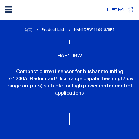
Skip
首页
Product List
lem_current_page
HAH1DRW 1100-S/SP5
to
:
main
content
HAH1DRW
Compact current sensor for busbar mounting
+/-1200A. Redundant/Dual range capabilities (high/low
range outputs) suitable for high power motor control
applications