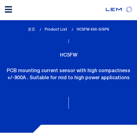
Skip
首页
Product List
lem_current_page
HC5FW 400-S/SP6
to
:
main
content
HC5FW
PCB mounting current sensor with high compactness
+/-900A . Suitable for mid to high power applications