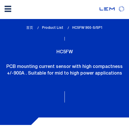
Skip
首页
Product List
lem_current_page
HC5FW 900-S/SP1
to
:
main
content
HC5FW
PCB mounting current sensor with high compactness
+/-900A . Suitable for mid to high power applications