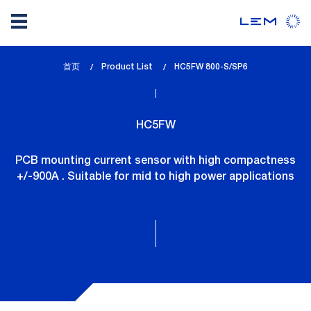
Skip
首页
Product List
lem_current_page
HC5FW 800-S/SP6
to
:
main
content
HC5FW
PCB mounting current sensor with high compactness
+/-900A . Suitable for mid to high power applications