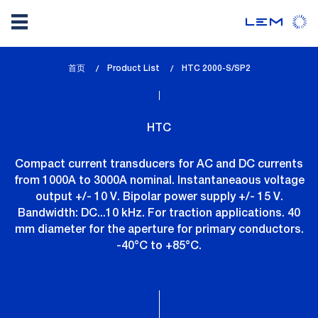
Skip
首页
Product List
lem_current_page
HTC 2000-S/SP2
to
:
main
content
HTC
Compact current transducers for AC and DC currents
from 1000A to 3000A nominal. Instantaneaous voltage
output +/- 10 V. Bipolar power supply +/- 15 V.
Bandwidth: DC...10 kHz. For traction applications. 40
mm diameter for the aperture for primary conductors.
-40°C to +85°C.