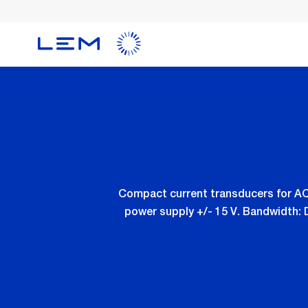
Skip
to
main
content
Compact current transducers for AC 
power supply +/- 15 V. Bandwidth: D