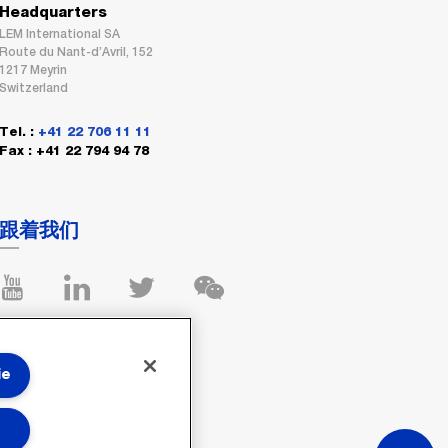
Headquarters
LEM International SA
Route du Nant-d’Avril, 152
1217 Meyrin
Switzerland
Tel. :
+41 22 706 11 11
Fax : +41 22 794 94 78
跟着我们
ie