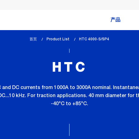
产品
首页
Product List
lem_current_page
HTC 4000-S/SP4
:
HTC
and DC currents from 1000A to 3000A nominal. Instantanea
C...10 kHz. For traction applications. 40 mm diameter for 
-40°C to +85°C.