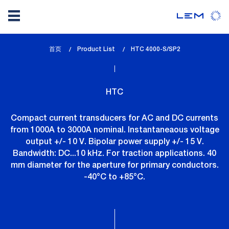
Skip
首页
Product List
lem_current_page
HTC 4000-S/SP2
to
:
main
content
HTC
Compact current transducers for AC and DC currents
from 1000A to 3000A nominal. Instantaneaous voltage
output +/- 10 V. Bipolar power supply +/- 15 V.
Bandwidth: DC...10 kHz. For traction applications. 40
mm diameter for the aperture for primary conductors.
-40°C to +85°C.