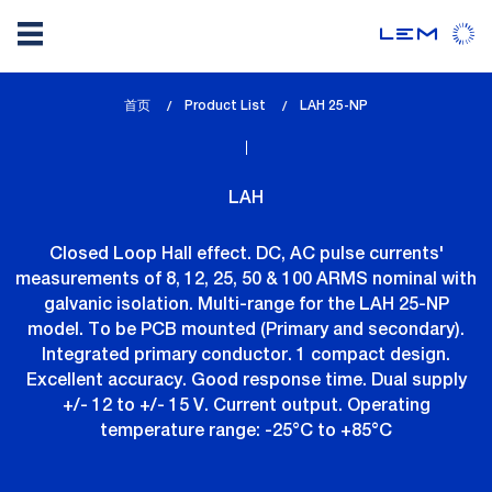
Skip
首页
Product List
lem_current_page
LAH 25-NP
to
:
main
content
LAH
Closed Loop Hall effect. DC, AC pulse currents'
measurements of 8, 12, 25, 50 & 100 ARMS nominal with
galvanic isolation. Multi-range for the LAH 25-NP
model. To be PCB mounted (Primary and secondary).
Integrated primary conductor. 1 compact design.
Excellent accuracy. Good response time. Dual supply
+/- 12 to +/- 15 V. Current output. Operating
temperature range: -25°C to +85°C