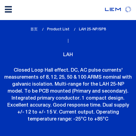
Skip
首页
Product List
lem_current_page
LAH 25-NP/SP8
to
:
main
content
LAH
Closed Loop Hall effect. DC, AC pulse currents'
measurements of 8, 12, 25, 50 & 100 ARMS nominal with
galvanic isolation. Multi-range for the LAH 25-NP
model. To be PCB mounted (Primary and secondary).
Integrated primary conductor. 1 compact design.
Excellent accuracy. Good response time. Dual supply
+/- 12 to +/- 15 V. Current output. Operating
temperature range: -25°C to +85°C