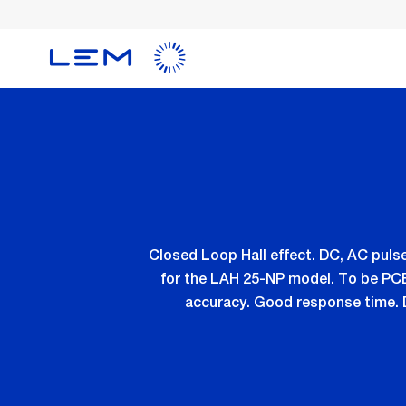
Skip
to
main
content
Closed Loop Hall effect. DC, AC pulse
for the LAH 25-NP model. To be PCB
accuracy. Good response time. D