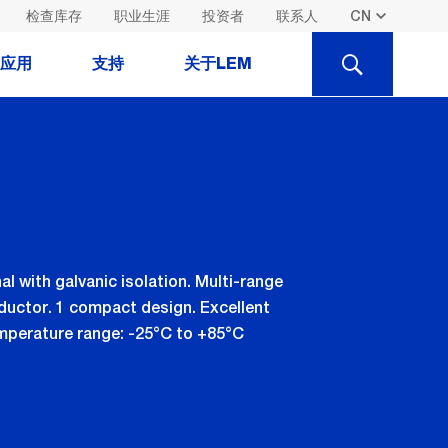
检查库存
职业生涯
投资者
联系人
SEARCH
应用
支持
关于LEM
l with galvanic isolation. Multi-range
ductor. 1 compact design. Excellent
emperature range: -25°C to +85°C