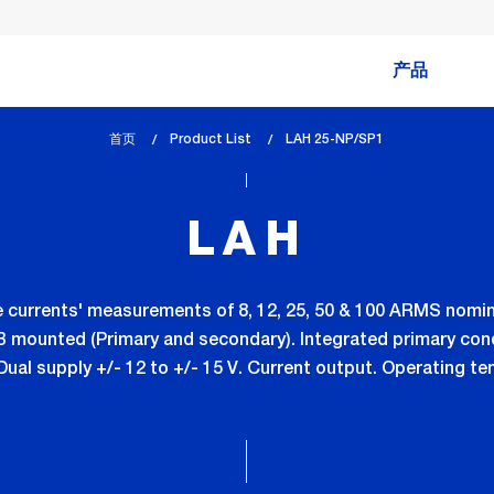
产品
首页
Product List
lem_current_page
LAH 25-NP/SP1
:
LAH
 currents' measurements of 8, 12, 25, 50 & 100 ARMS nomina
 mounted (Primary and secondary). Integrated primary con
ual supply +/- 12 to +/- 15 V. Current output. Operating t