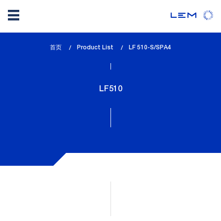
Skip
首页
Product List
lem_current_page
LF 510-S/SPA4
to
:
main
content
LF510