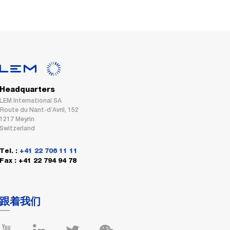
Headquarters
LEM International SA
Route du Nant-d’Avril, 152
1217 Meyrin
Switzerland
Tel. :
+41 22 706 11 11
Fax : +41 22 794 94 78
跟着我们