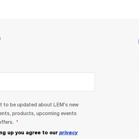
情
nt to be updated about LEM’s new
ents, products, upcoming events
ffers.
ing up you agree to our
privacy