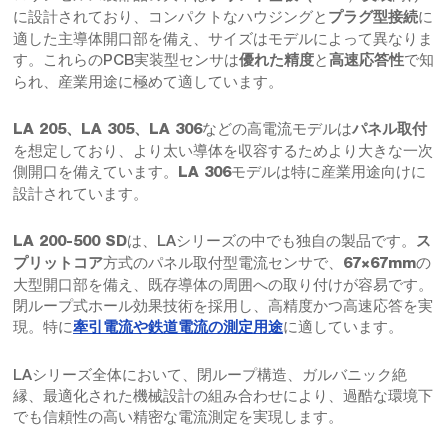
に設計されており、コンパクトなハウジングと
に
プラグ型接続
適した主導体開口部を備え、サイズはモデルによって異なりま
す。これらのPCB実装型センサは
と
で知
優れた精度
高速応答性
られ、産業用途に極めて適しています。
などの高電流モデルは
LA 205、LA 305、LA 306
パネル取付
を想定しており、より太い導体を収容するためより大きな一次
側開口を備えています。
モデルは特に産業用途向けに
LA 306
設計されています。
は、LAシリーズの中でも独自の製品です。
LA 200-500 SD
ス
方式のパネル取付型電流センサで、
の
プリットコア
67×67mm
大型開口部を備え、既存導体の周囲への取り付けが容易です。
閉ループ式ホール効果技術を採用し、高精度かつ高速応答を実
現。特に
に適しています。
牽引電流や鉄道電流の測定用途
LAシリーズ全体において、閉ループ構造、ガルバニック絶
縁、最適化された機械設計の組み合わせにより、過酷な環境下
でも信頼性の高い精密な電流測定を実現します。