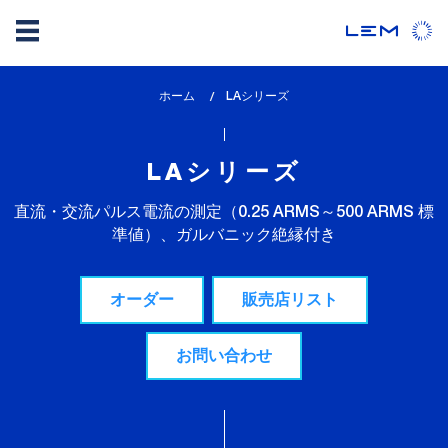
メ
ホーム
lem_current_page
LAシリーズ
イ
:
ン
コ
LAシリーズ
ン
テ
直流・交流パルス電流の測定（0.25 ARMS～500 ARMS 標
ン
準値）、ガルバニック絶縁付き
ツ
に
オーダー
販売店リスト
移
動
お問い合わせ