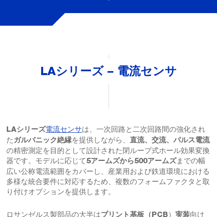
LAシリーズ – 電流センサ
電流センサ
は、一次回路と二次回路間の強化され
LAシリーズ
た
を提供しながら、
ガルバニック絶縁
直流、交流、パルス電流
の精密測定を目的として設計された閉ループ式ホール効果変換
器です。モデルに応じて
までの幅
5アームズから500アームズ
広い公称電流範囲をカバーし、産業用および鉄道環境における
多様な統合要件に対応するため、複数のフォームファクタと取
り付けオプションを提供します。
ロサンゼルス製部品の大半は
）
向け
プリント基板（PCB
実装