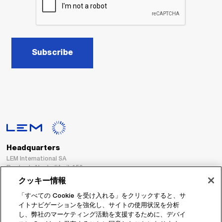
Subscribe
Headquarters
LEM International SA
Route du Nant-d’Avril, 152
1217 Meyrin
クッキー情報
Switzerland
「すべての Cookie を受け入れる」をクリックすると、サ
イトナビゲーションを強化し、サイトの使用状況を分析
Tel. :
+41 22 706 11 11
し、弊社のマーケティング活動を支援するために、デバイ
Fax : +41 22 794 94 78