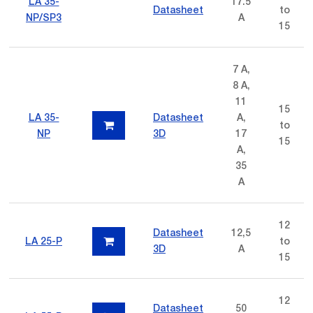
LA 35-
17.5
Datasheet
to
NP/SP3
A
15
7 A,
8 A,
11
15
LA 35-
Datasheet
A,
to
NP
3D
17
15
A,
35
A
12
Datasheet
12,5
LA 25-P
to
3D
A
15
12
Datasheet
50