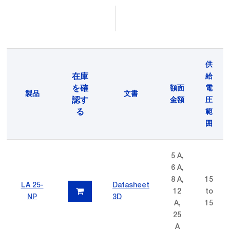
供
在庫
給
を確
額面
電
製品
文書
認す
金額
圧
る
範
囲
5 A,
6 A,
8 A,
15
LA 25-
Datasheet
12
to
NP
3D
A,
15
25
A