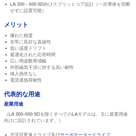
LA 200～500 SD向けスプリットコア設計（一次導体を切断
せずに設置可能）
メリット
優れた精度
非常に良好な直線性
低い温度ドリフト
最適化された応答時間
広い周波数帯域幅
外部磁気干渉に対する高い耐性
挿入損失なし
電流過負荷耐性
代表的な用途
産業用途
（LA 200–500 SDを除くすべてのLAモデルは、主に産業用途
向けに設計されています。）
交流可変速ドライブ及び
サーボモータードライブ