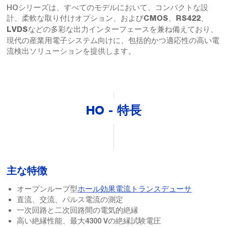
HOシリーズは、すべてのモデルにおいて、コンパクトな設
計、柔軟な取り付けオプション、および
、
、
CMOS
RS422
などの多彩な出力インターフェースを兼ね備えており、
LVDS
現代の産業用電子システム向けに、包括的かつ適応性の高い電
流検出ソリューションを提供します。
HO - 特長
主な特徴
オープンループ型
ホール効果電流トランスデューサ
直流、交流、パルス電流の測定
一次回路と二次回路間の電気的絶縁
高い絶縁性能、最大4300 Vの絶縁試験電圧