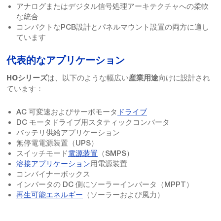
アナログまたはデジタル信号処理アーキテクチャへの柔軟
な統合
コンパクトなPCB設計とパネルマウント設置の両方に適し
ています
代表的なアプリケーション
は、以下のような幅広い
向けに設計され
HOシリーズ
産業用途
ています：
AC 可変速およびサーボモータ
ドライブ
DC モータドライブ用スタティックコンバータ
バッテリ供給アプリケーション
無停電電源装置（UPS）
スイッチモード
電源装置
（SMPS）
溶接アプリケーション
用電源装置
コンバイナーボックス
インバータの DC 側にソーラーインバータ（MPPT）
再生可能エネルギー
（ソーラーおよび風力）