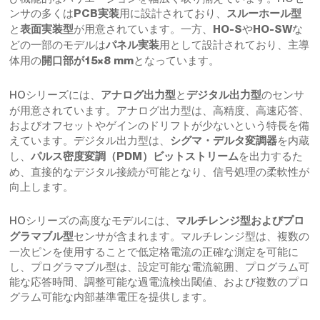
ンサの多くは
用に設計されており、
PCB実装
スルーホール型
と
が用意されています。一方、
や
な
表面実装型
HO-S
HO-SW
どの一部のモデルは
用として設計されており、主導
パネル実装
体用の
となっています。
開口部が15×8 mm
HOシリーズには、
と
のセンサ
アナログ出力型
デジタル出力型
が用意されています。アナログ出力型は、高精度、高速応答、
およびオフセットやゲインのドリフトが少ないという特長を備
えています。デジタル出力型は、
を内蔵
シグマ・デルタ変調器
し、
を出力するた
パルス密度変調（PDM）ビットストリーム
め、直接的なデジタル接続が可能となり、信号処理の柔軟性が
向上します。
HOシリーズの高度なモデルには、
マルチレンジ型およびプロ
センサが含まれます。マルチレンジ型は、複数の
グラマブル型
一次ピンを使用することで低定格電流の正確な測定を可能に
し、プログラマブル型は、設定可能な電流範囲、プログラム可
能な応答時間、調整可能な過電流検出閾値、および複数のプロ
グラム可能な内部基準電圧を提供します。