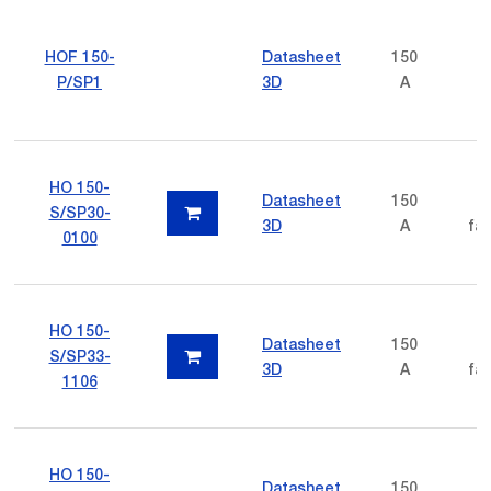
HOF 150-
Datasheet
150
P/SP1
3D
A
HO 150-
Datasheet
150
p
S/SP30-
3D
A
fas
0100
HO 150-
Datasheet
150
p
S/SP33-
3D
A
fas
1106
HO 150-
Datasheet
150
p