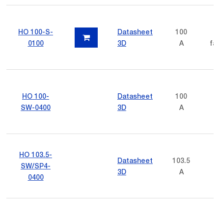
HO 100-S-
Datasheet
100
p
0100
3D
A
fas
HO 100-
Datasheet
100
SW-0400
3D
A
HO 103.5-
Datasheet
103.5
SW/SP4-
3D
A
0400