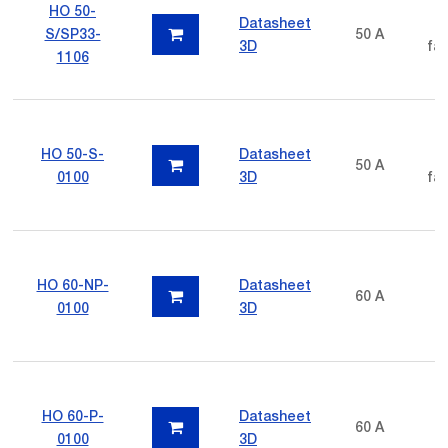
HO 50-
Datasheet
p
S/SP33-
50 A
3D
fas
1106
HO 50-S-
Datasheet
p
50 A
0100
3D
fas
HO 60-NP-
Datasheet
60 A
0100
3D
HO 60-P-
Datasheet
60 A
0100
3D