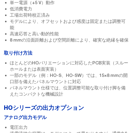
単一電源（+5 V）動作
低消費電力
工場出荷時校正済み
モデルにより、オフセットおよび感度は固定または調整可
能
高速応答と高い動的性能
8 mmの沿面距離および空間距離により、確実な絶縁を確保
取り付け方法
ほとんどのHOバリエーションに対応したPCB実装（スルー
ホールまたは表面実装）
一部のモデル（例：HO-S、HO-SW）では、15×8 mmの開
口部を備えたパネルマウントに対応
パネルマウント仕様では、位置調整可能な取り付け脚を備
えたコンパクトな機械設計
HOシリーズの出力オプション
アナログ出力モデル
電圧出力