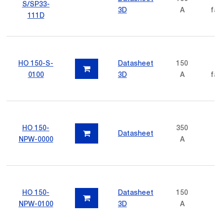
S/SP33-
3D
A
fas
111D
HO 150-S-
Datasheet
150
p
0100
3D
A
fas
HO 150-
350
Datasheet
NPW-0000
A
HO 150-
Datasheet
150
NPW-0100
3D
A