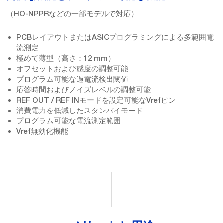
（HO-NPPRなどの一部モデルで対応）
PCBレイアウトまたはASICプログラミングによる多範囲電
流測定
極めて薄型（高さ：12 mm）
オフセットおよび感度の調整可能
プログラム可能な過電流検出閾値
応答時間およびノイズレベルの調整可能
REF OUT / REF INモードを設定可能なVrefピン
消費電力を低減したスタンバイモード
プログラム可能な電流測定範囲
Vref無効化機能