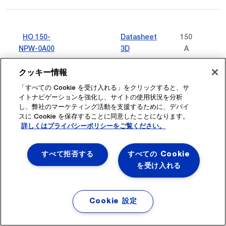
HO 150-
Datasheet
150
NPW-0A00
3D
A
クッキー情報
「すべての Cookie を受け入れる」をクリックすると、サ
イトナビゲーションを強化し、サイトの使用状況を分析
HO 150-
Datasheet
150
し、弊社のマーケティング活動を支援するために、デバイ
PW-0A00
3D
A
スに Cookie を保存することに同意したことになります。
詳しくはプライバシーポリシーをご覧ください。
すべて拒否する
すべての Cookie
を受け入れる
HO 150-
Datasheet
150
SW-0400
3D
A
Cookie 設定