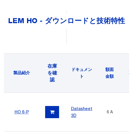
LEM HO - ダウンロードと技術特性
在庫
ドキュメン
額面
を確
製品紹介
取
ト
金額
認
Datasheet
HO 6-P
6 A
3D