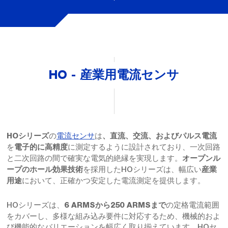
HO - 産業用電流センサ
の
電流センサ
は
HOシリーズ
、直流、交流、およびパルス電流
を
に測定するように設計されており、一次回路
電子的に高精度
と二次回路の間で確実な電気的絶縁を実現します。
オープンル
を採用したHOシリーズは、幅広い
ープのホール効果技術
産業
において、正確かつ安定した電流測定を提供します。
用途
HOシリーズは、
の定格電流範囲
6 ARMSから250 ARMSまで
をカバーし、多様な組み込み要件に対応するため、機械的およ
び機能的なバリエーションを幅広く取り揃えています。HOセ