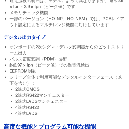
過電流検出範囲は、モデルによって異なりますが、通常2.6
× Ipn～2.9 × Ipn（ピーク値）です
メモリチェック機能
一部のバージョン（HO-NP、HO-NSM）では、PCBレイア
ウト設定によるマルチレンジ機能に対応しています
デジタル出力タイプ
オンボードの2次シグマ・デルタ変調器からのビットストリ
ーム出力
パルス密度変調（PDM）技術
約2.97 × Ipn（ピーク値）での過電流検出
EEPROM制御
シリーズ全体で利用可能なデジタルインターフェース（以
下を含む）：
2線式CMOS
2線式RS422マンチェスター
2線式LVDSマンチェスター
4線式RS422
4線式LVDS
高度な機能とプログラム可能な機能