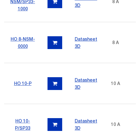
NSM/SP33-
8 A
3D
1000
HO 8-NSM-
Datasheet
8 A
0000
3D
Datasheet
HO 10-P
10 A
3D
HO 10-
Datasheet
10 A
P/SP33
3D