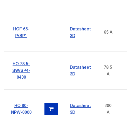
HOF 65-
Datasheet
65 A
P/SP1
3D
HO 78.5-
Datasheet
78.5
SW/SP4-
3D
A
0400
HO 80-
Datasheet
200
NPW-0000
3D
A