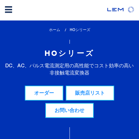
メ
ホーム
lem_current_page
HOシリーズ
イ
:
ン
コ
HOシリーズ
ン
テ
DC、AC、パルス電流測定用の高性能でコスト効率の高い
ン
非接触電流変換器
ツ
に
オーダー
販売店リスト
移
動
お問い合わせ