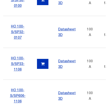
3D
A
fas
0100
HO 100-
Datasheet
100
p
S/SP32-
3D
A
fas
0107
HO 100-
Datasheet
100
p
S/SP33-
3D
A
fas
1106
HO 100-
Datasheet
100
S/SP606-
3D
A
1106