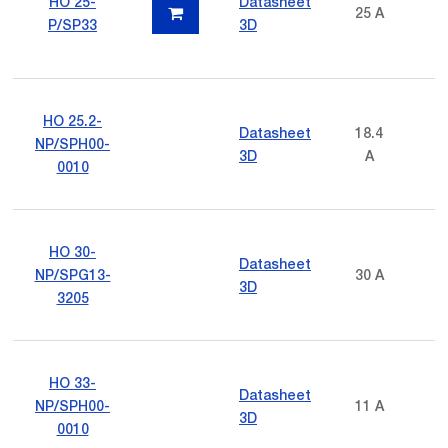
HO 25-
Datasheet
25 A
P/SP33
3D
HO 25.2-
Datasheet
18.4
NP/SPH00-
3D
A
0010
HO 30-
Datasheet
NP/SPG13-
30 A
3D
3205
HO 33-
Datasheet
NP/SPH00-
11 A
3D
0010