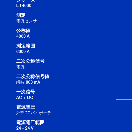
シリーズ
LT4000
測定
電流センサ
公称値
4000 A
測定範囲
6000 A
二次公称信号
電流
二次公称信号値
瞬時 800 mA
一次信号
AC + DC
電源電圧
外部DCバイポーラ
電源電圧範囲
24 - 24 V