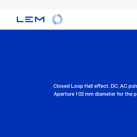
メ
イ
ン
コ
ン
テ
ン
ツ
に
移
動
Closed Loop Hall effect. DC, AC pu
Aperture 102 mm diameter for the p