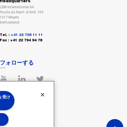
Headquarters
LEM International SA
Route du Nant-d’Avril, 152
1217 Meyrin
Switzerland
Tel. :
+41 22 706 11 11
Fax : +41 22 794 94 78
フォローする
 を受け
る