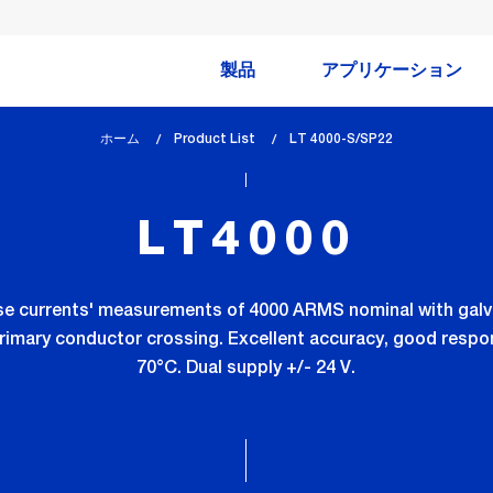
製品
アプリケーション
ホーム
Product List
lem_current_page
LT 4000-S/SP22
:
LT4000
lse currents' measurements of 4000 ARMS nominal with galva
rimary conductor crossing. Excellent accuracy, good respon
70°C. Dual supply +/- 24 V.