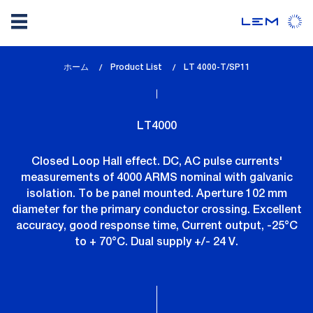
メ
ホーム
Product List
lem_current_page
LT 4000-T/SP11
イ
:
ン
コ
LT4000
ン
テ
Closed Loop Hall effect. DC, AC pulse currents'
ン
measurements of 4000 ARMS nominal with galvanic
ツ
isolation. To be panel mounted. Aperture 102 mm
に
diameter for the primary conductor crossing. Excellent
移
accuracy, good response time, Current output, -25°C
動
to + 70°C. Dual supply +/- 24 V.