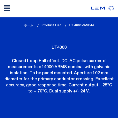
メ
ホーム
Product List
lem_current_page
LT 4000-S/SP44
イ
:
ン
コ
LT4000
ン
テ
Closed Loop Hall effect. DC, AC pulse currents'
ン
measurements of 4000 ARMS nominal with galvanic
ツ
isolation. To be panel mounted. Aperture 102 mm
に
diameter for the primary conductor crossing. Excellent
移
accuracy, good response time, Current output, -25°C
動
to + 70°C. Dual supply +/- 24 V.