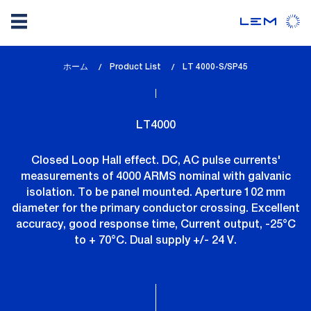
メ
ホーム
Product List
lem_current_page
LT 4000-S/SP45
イ
:
ン
コ
LT4000
ン
テ
Closed Loop Hall effect. DC, AC pulse currents'
ン
measurements of 4000 ARMS nominal with galvanic
ツ
isolation. To be panel mounted. Aperture 102 mm
に
diameter for the primary conductor crossing. Excellent
移
accuracy, good response time, Current output, -25°C
動
to + 70°C. Dual supply +/- 24 V.