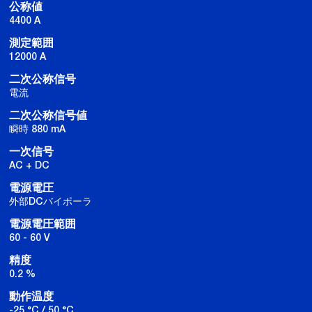
公称値
4400 A
測定範囲
12000 A
二次公称信号
電流
二次公称信号値
瞬時 880 mA
一次信号
AC + DC
電源電圧
外部DCバイポーラ
電源電圧範囲
60 - 60 V
精度
0.2 %
動作温度
-25 °C / 50 °C