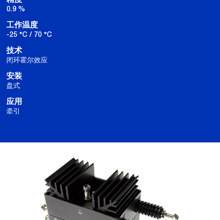
0.9 %
工作温度
-25 °C / 70 °C
技术
闭环霍尔效应
安装
盘式
应用
牵引