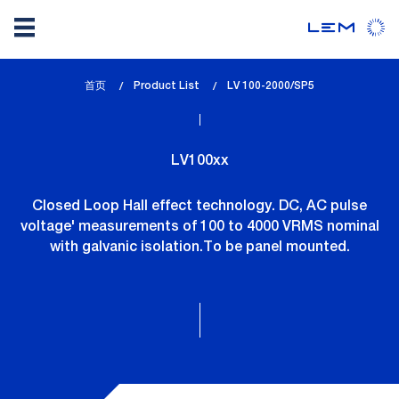
Skip
首页
Product List
lem_current_page
LV 100-2000/SP5
to
:
main
content
LV100xx
Closed Loop Hall effect technology. DC, AC pulse
voltage' measurements of 100 to 4000 VRMS nominal
with galvanic isolation.To be panel mounted.