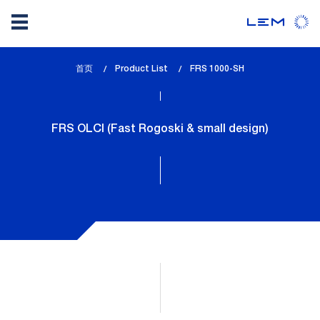
Skip
首页
Product List
lem_current_page
FRS 1000-SH
to
:
main
content
FRS OLCI (Fast Rogoski & small design)