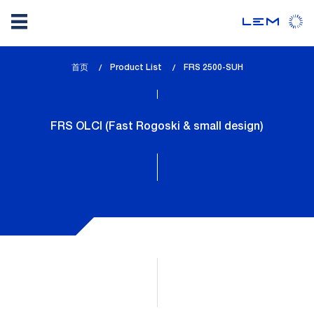
Skip
首页
Product List
lem_current_page
FRS 2500-SUH
to
:
main
content
FRS OLCI (Fast Rogoski & small design)