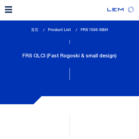
Skip
首页
Product List
lem_current_page
FRS 1500-SBIH
to
:
main
content
FRS OLCI (Fast Rogoski & small design)