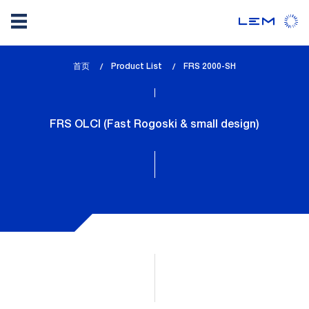
Skip
首页
Product List
lem_current_page
FRS 2000-SH
to
:
main
content
FRS OLCI (Fast Rogoski & small design)