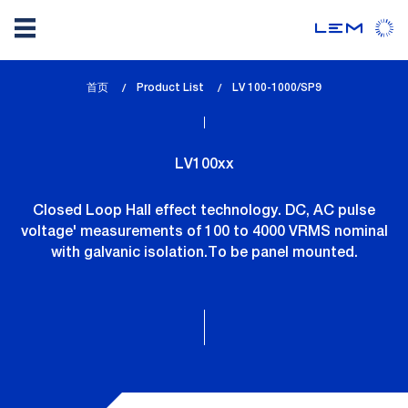
Skip
首页
Product List
lem_current_page
LV 100-1000/SP9
to
:
main
content
LV100xx
Closed Loop Hall effect technology. DC, AC pulse
voltage' measurements of 100 to 4000 VRMS nominal
with galvanic isolation.To be panel mounted.