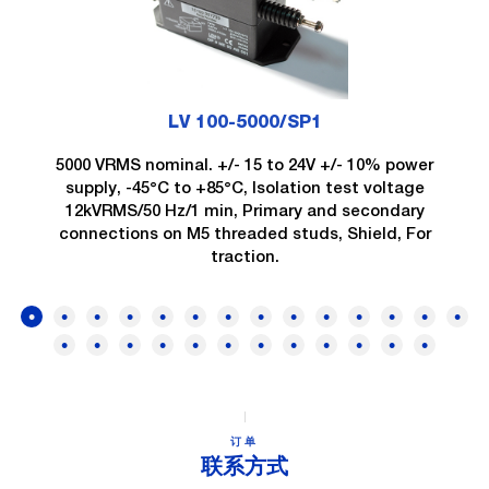
LV 100-5000/SP1
5000 VRMS nominal. +/- 15 to 24V +/- 10% power
supply, -45°C to +85°C, Isolation test voltage
12kVRMS/50 Hz/1 min, Primary and secondary
connections on M5 threaded studs, Shield, For
traction.
订单
联系方式