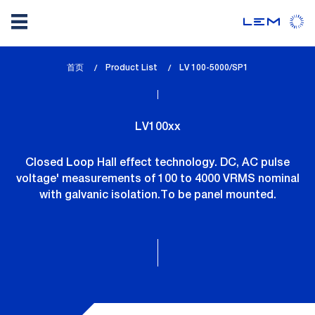
Skip
首页
Product List
lem_current_page
LV 100-5000/SP1
to
:
main
content
LV100xx
Closed Loop Hall effect technology. DC, AC pulse
voltage' measurements of 100 to 4000 VRMS nominal
with galvanic isolation.To be panel mounted.