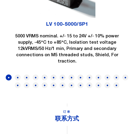
LV 100-5000/SP1
5000 VRMS nominal. +/- 15 to 24V +/- 10% power
supply, -45°C to +85°C, Isolation test voltage
12kVRMS/50 Hz/1 min, Primary and secondary
connections on M5 threaded studs, Shield, For
traction.
订单
联系方式