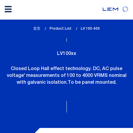
Skip
首页
Product List
lem_current_page
LV 100-400
to
:
main
content
LV100xx
Closed Loop Hall effect technology. DC, AC pulse
voltage' measurements of 100 to 4000 VRMS nominal
with galvanic isolation.To be panel mounted.