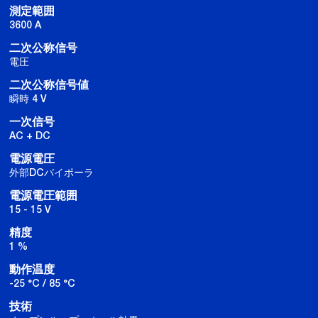
測定範囲
3600 A
二次公称信号
電圧
二次公称信号値
瞬時 4 V
一次信号
AC + DC
電源電圧
外部DCバイポーラ
電源電圧範囲
15 - 15 V
精度
1 %
動作温度
-25 °C / 85 °C
技術