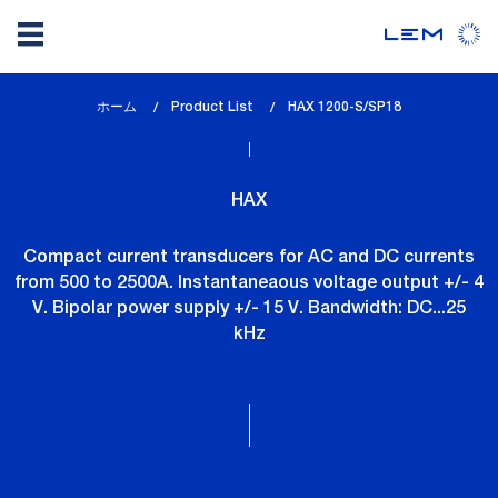
メ
ホーム
Product List
lem_current_page
HAX 1200-S/SP18
イ
:
ン
コ
HAX
ン
テ
Compact current transducers for AC and DC currents
ン
from 500 to 2500A. Instantaneaous voltage output +/- 4
ツ
V. Bipolar power supply +/- 15 V. Bandwidth: DC...25
に
kHz
移
動