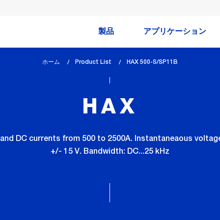
製品
アプリケーション
ホーム
Product List
lem_current_page
HAX 500-S/SP11B
:
HAX
and DC currents from 500 to 2500A. Instantaneaous voltage 
+/- 15 V. Bandwidth: DC...25 kHz