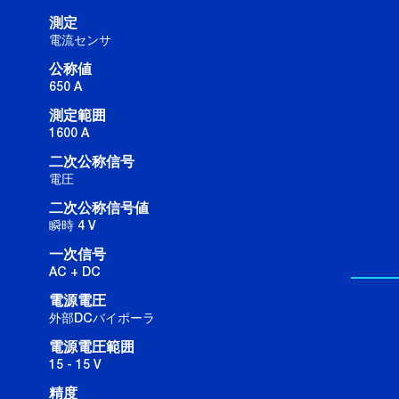
測定
電流センサ
公称値
650 A
測定範囲
1600 A
二次公称信号
電圧
二次公称信号値
瞬時 4 V
一次信号
AC + DC
電源電圧
外部DCバイポーラ
電源電圧範囲
15 - 15 V
精度