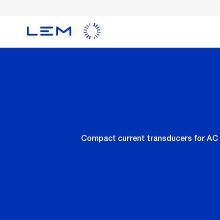
メ
イ
ン
コ
ン
テ
ン
ツ
に
移
動
Compact current transducers for AC 