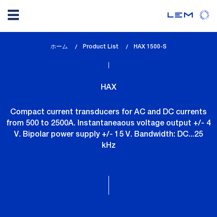
メ
ホーム
Product List
lem_current_page
HAX 1500-S
イ
:
ン
コ
HAX
ン
テ
Compact current transducers for AC and DC currents
ン
from 500 to 2500A. Instantaneaous voltage output +/- 4
ツ
V. Bipolar power supply +/- 15 V. Bandwidth: DC...25
に
kHz
移
動