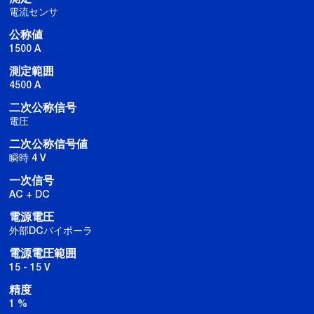
電流センサ
公称値
1500 A
測定範囲
4500 A
二次公称信号
電圧
二次公称信号値
瞬時 4 V
一次信号
AC + DC
電源電圧
外部DCバイポーラ
電源電圧範囲
15 - 15 V
精度
1 %