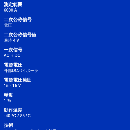
測定範囲
6000 A
二次公称信号
電圧
二次公称信号値
瞬時 4 V
一次信号
AC + DC
電源電圧
外部DCバイポーラ
電源電圧範囲
15 - 15 V
精度
1 %
動作温度
-40 °C / 85 °C
技術