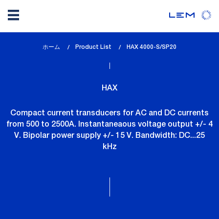
メ
ホーム
Product List
lem_current_page
HAX 4000-S/SP20
イ
:
ン
コ
HAX
ン
テ
Compact current transducers for AC and DC currents
ン
from 500 to 2500A. Instantaneaous voltage output +/- 4
ツ
V. Bipolar power supply +/- 15 V. Bandwidth: DC...25
に
kHz
移
動