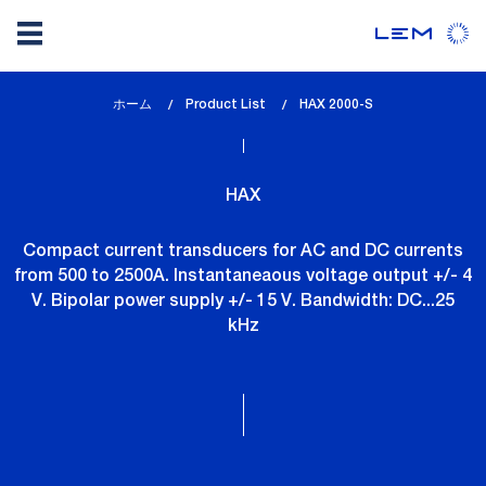
メ
ホーム
Product List
lem_current_page
HAX 2000-S
イ
:
ン
コ
HAX
ン
テ
Compact current transducers for AC and DC currents
ン
from 500 to 2500A. Instantaneaous voltage output +/- 4
ツ
V. Bipolar power supply +/- 15 V. Bandwidth: DC...25
に
kHz
移
動