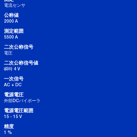
電流センサ
公称値
2000 A
測定範囲
5500 A
二次公称信号
電圧
二次公称信号値
瞬時 4 V
一次信号
AC + DC
電源電圧
外部DCバイポーラ
電源電圧範囲
15 - 15 V
精度
1 %