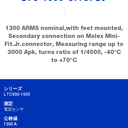
1300 ARMS nominal,with feet mounted,
Secondary connection on Molex Mini-
Fit.Jr.connector, Measuring range up to
3000 Apk, turns ratio of 1/4000, -40°C
to +70°C
シリーズ
LTC600-1000
測定
電流センサ
公称値
1300 A