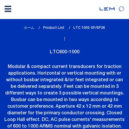
メ
ホーム
Product List
lem_current_page
LTC 1000-SF/SP26
イ
:
ン
コ
LTC600-1000
ン
テ
Modular & compact current transducers for traction
ン
applications. Horizontal or vertical mounting with or
ツ
without busbar integrated &/or feet integrated or can
に
be delivered separately. Feet can be mounted in 3
移
different ways to create 3 possible vertical mountings.
動
Busbar can be mounted in two ways according to
customer preference. Aperture 42 x 12 mm or 42 mm
diameter for the primary conductor crossing. Closed
Loop Hall effect. DC, AC pulse currents' measurements
of 600 to 1000 ARMS nominal with galvanic isolation.