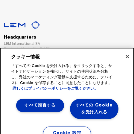
Headquarters
LEM International SA
Route du Nant-d’Avril, 152
1217 Meyrin
クッキー情報
Switzerland
「すべての Cookie を受け入れる」をクリックすると、サ
イトナビゲーションを強化し、サイトの使用状況を分析
Tel. :
+41 22 706 11 11
し、弊社のマーケティング活動を支援するために、デバイ
Fax : +41 22 794 94 78
スに Cookie を保存することに同意したことになります。
詳しくはプライバシーポリシーをご覧ください。
フォローする
すべて拒否する
すべての Cookie
を受け入れる
Cookie 設定