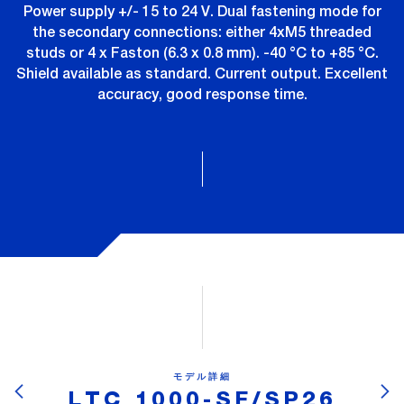
Power supply +/- 15 to 24 V. Dual fastening mode for
the secondary connections: either 4xM5 threaded
studs or 4 x Faston (6.3 x 0.8 mm). -40 °C to +85 °C.
Shield available as standard. Current output. Excellent
accuracy, good response time.
モデル詳細
LTC 1000-SF/SP26